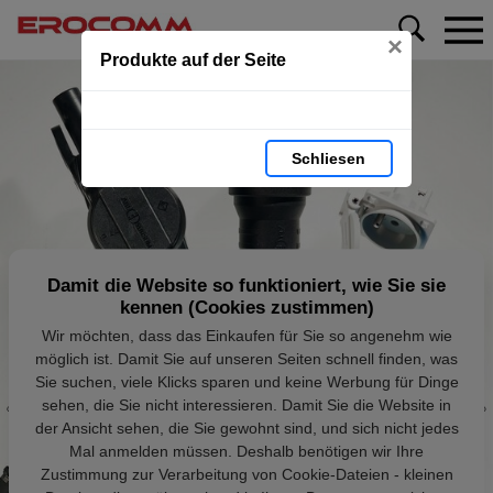
×
Produkte auf der Seite
Schliesen
Damit die Website so funktioniert, wie Sie sie
kennen (Cookies zustimmen)
Wir möchten, dass das Einkaufen für Sie so angenehm wie
möglich ist. Damit Sie auf unseren Seiten schnell finden, was
Sie suchen, viele Klicks sparen und keine Werbung für Dinge
sehen, die Sie nicht interessieren. Damit Sie die Website in
der Ansicht sehen, die Sie gewohnt sind, und sich nicht jedes
Mal anmelden müssen. Deshalb benötigen wir Ihre
Zustimmung zur Verarbeitung von Cookie-Dateien - kleinen