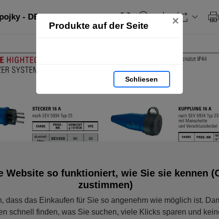
pojky - DE: seite 36
×
Produkte auf der Seite
Schliesen
e Website so funktioniert, wie Sie sie kennen (
zustimmen)
, dass das Einkaufen für Sie so angenehm wie möglich ist. Dam
en schnell finden, was Sie suchen, viele Klicks sparen und ke