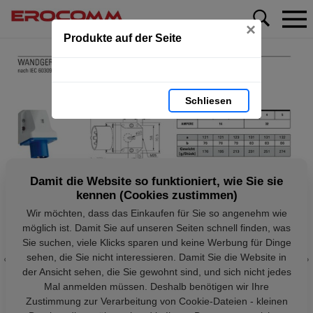
×
Produkte auf der Seite
Schliesen
Damit die Website so funktioniert, wie Sie sie
kennen (Cookies zustimmen)
Wir möchten, dass das Einkaufen für Sie so angenehm wie
möglich ist. Damit Sie auf unseren Seiten schnell finden, was
Sie suchen, viele Klicks sparen und keine Werbung für Dinge
sehen, die Sie nicht interessieren. Damit Sie die Website in
der Ansicht sehen, die Sie gewohnt sind, und sich nicht jedes
Mal anmelden müssen. Deshalb benötigen wir Ihre
Zustimmung zur Verarbeitung von Cookie-Dateien - kleinen