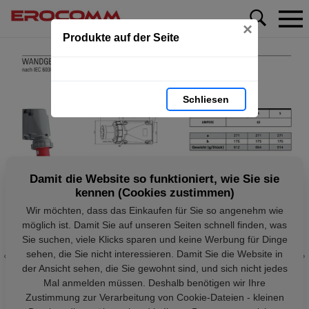
×
Produkte auf der Seite
Schliesen
Damit die Website so funktioniert, wie Sie sie
kennen (Cookies zustimmen)
Wir möchten, dass das Einkaufen für Sie so angenehm wie
möglich ist. Damit Sie auf unseren Seiten schnell finden, was
Sie suchen, viele Klicks sparen und keine Werbung für Dinge
sehen, die Sie nicht interessieren. Damit Sie die Website in
der Ansicht sehen, die Sie gewohnt sind, und sich nicht jedes
Mal anmelden müssen. Deshalb benötigen wir Ihre
Zustimmung zur Verarbeitung von Cookie-Dateien - kleinen