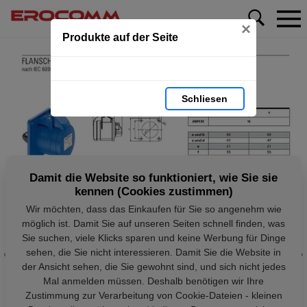
×
Produkte auf der Seite
Schliesen
Damit die Website so funktioniert, wie Sie sie
kennen (Cookies zustimmen)
Wir möchten, dass das Einkaufen für Sie so angenehm wie
möglich ist. Damit Sie auf unseren Seiten schnell finden, was
Sie suchen, viele Klicks sparen und keine Werbung für Dinge
sehen, die Sie nicht interessieren. Damit Sie die Website in
der Ansicht sehen, die Sie gewohnt sind, und sich nicht jedes
Mal anmelden müssen. Deshalb benötigen wir Ihre
Zustimmung zur Verarbeitung von Cookie-Dateien - kleinen