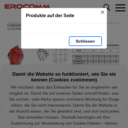
×
Produkte auf der Seite
Schliesen
Damit die Website so funktioniert, wie Sie sie
kennen (Cookies zustimmen)
Wir möchten, dass das Einkaufen für Sie so angenehm wie
möglich ist. Damit Sie auf unseren Seiten schnell finden, was
Sie suchen, viele Klicks sparen und keine Werbung für Dinge
sehen, die Sie nicht interessieren. Damit Sie die Website in
der Ansicht sehen, die Sie gewohnt sind, und sich nicht jedes
Mal anmelden müssen. Deshalb benötigen wir Ihre
Zustimmung zur Verarbeitung von Cookie-Dateien - kleinen