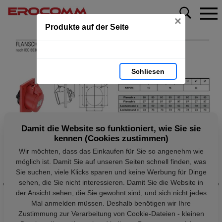
×
Produkte auf der Seite
Schliesen
Damit die Website so funktioniert, wie Sie sie
kennen (Cookies zustimmen)
Wir möchten, dass das Einkaufen für Sie so angenehm wie
möglich ist. Damit Sie auf unseren Seiten schnell finden, was
Sie suchen, viele Klicks sparen und keine Werbung für Dinge
sehen, die Sie nicht interessieren. Damit Sie die Website in
der Ansicht sehen, die Sie gewohnt sind, und sich nicht jedes
Mal anmelden müssen. Deshalb benötigen wir Ihre
Zustimmung zur Verarbeitung von Cookie-Dateien - kleinen