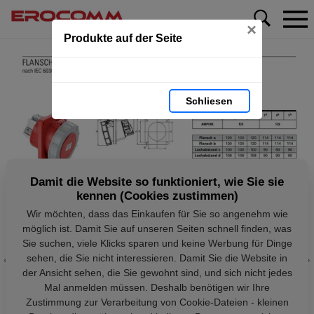
×
Produkte auf der Seite
Schliesen
Damit die Website so funktioniert, wie Sie sie
kennen (Cookies zustimmen)
Wir möchten, dass das Einkaufen für Sie so angenehm wie
möglich ist. Damit Sie auf unseren Seiten schnell finden, was
Sie suchen, viele Klicks sparen und keine Werbung für Dinge
sehen, die Sie nicht interessieren. Damit Sie die Website in
der Ansicht sehen, die Sie gewohnt sind, und sich nicht jedes
Mal anmelden müssen. Deshalb benötigen wir Ihre
Zustimmung zur Verarbeitung von Cookie-Dateien - kleinen