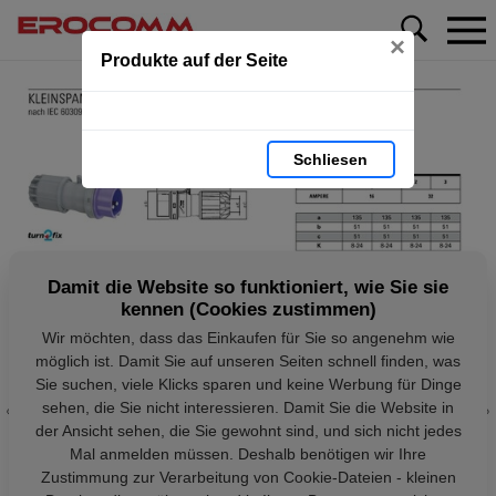
×
Produkte auf der Seite
Schliesen
Damit die Website so funktioniert, wie Sie sie
kennen (Cookies zustimmen)
Wir möchten, dass das Einkaufen für Sie so angenehm wie
möglich ist. Damit Sie auf unseren Seiten schnell finden, was
Sie suchen, viele Klicks sparen und keine Werbung für Dinge
sehen, die Sie nicht interessieren. Damit Sie die Website in
der Ansicht sehen, die Sie gewohnt sind, und sich nicht jedes
Mal anmelden müssen. Deshalb benötigen wir Ihre
Zustimmung zur Verarbeitung von Cookie-Dateien - kleinen