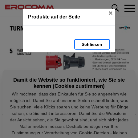
×
Produkte auf der Seite
Schliesen
Damit die Website so funktioniert, wie Sie sie
kennen (Cookies zustimmen)
Wir möchten, dass das Einkaufen für Sie so angenehm wie
möglich ist. Damit Sie auf unseren Seiten schnell finden, was
Sie suchen, viele Klicks sparen und keine Werbung für Dinge
sehen, die Sie nicht interessieren. Damit Sie die Website in
der Ansicht sehen, die Sie gewohnt sind, und sich nicht jedes
Mal anmelden müssen. Deshalb benötigen wir Ihre
Zustimmung zur Verarbeitung von Cookie-Dateien - kleinen