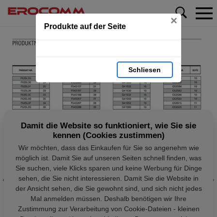
×
Produkte auf der Seite
Schliesen
Damit die Website so funktioniert, wie Sie sie
kennen (Cookies zustimmen)
Wir möchten, dass das Einkaufen für Sie so angenehm wie
möglich ist. Damit Sie auf unseren Seiten schnell finden, was
Sie suchen, viele Klicks sparen und keine Werbung für Dinge
sehen, die Sie nicht interessieren. Damit Sie die Website in
der Ansicht sehen, die Sie gewohnt sind, und sich nicht jedes
Mal anmelden müssen. Deshalb benötigen wir Ihre
Zustimmung zur Verarbeitung von Cookie-Dateien - kleinen