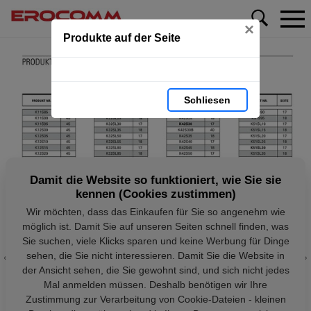
×
Produkte auf der Seite
Schliesen
Damit die Website so funktioniert, wie Sie sie
kennen (Cookies zustimmen)
Wir möchten, dass das Einkaufen für Sie so angenehm wie
möglich ist. Damit Sie auf unseren Seiten schnell finden, was
Sie suchen, viele Klicks sparen und keine Werbung für Dinge
sehen, die Sie nicht interessieren. Damit Sie die Website in
der Ansicht sehen, die Sie gewohnt sind, und sich nicht jedes
Mal anmelden müssen. Deshalb benötigen wir Ihre
Zustimmung zur Verarbeitung von Cookie-Dateien - kleinen