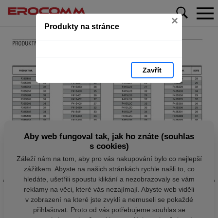
×
Produkty na stránce
Zavřít
Aby web fungoval tak, jak ho znáte (souhlas
s cookies)
Záleží nám na tom, aby pro vás nakupování bylo co nejlepší
zážitkem. Abyste na našich stránkách rychle našli to, co
hledáte, ušetřili spoustu klikání a nezobrazovaly se vám
reklamy na věci, které vás nezajímají. Abyste web viděli
v zobrazení na které jste zvyklí a nemuseli se pokaždé
přihlašovat. Proto od vás potřebujeme souhlas se