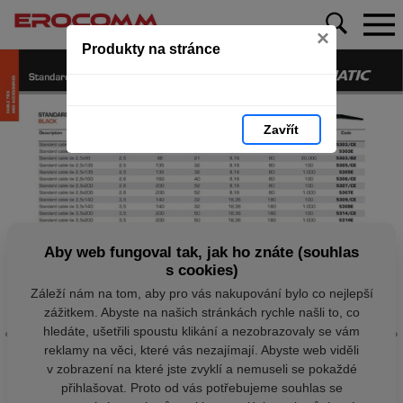
×
Produkty na stránce
Zavřít
Aby web fungoval tak, jak ho znáte (souhlas
s cookies)
Záleží nám na tom, aby pro vás nakupování bylo co nejlepší
zážitkem. Abyste na našich stránkách rychle našli to, co
hledáte, ušetřili spoustu klikání a nezobrazovaly se vám
reklamy na věci, které vás nezajímají. Abyste web viděli
v zobrazení na které jste zvyklí a nemuseli se pokaždé
přihlašovat. Proto od vás potřebujeme souhlas se