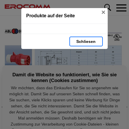
×
Produkte auf der Seite
Schliesen
Damit die Website so funktioniert, wie Sie sie
kennen (Cookies zustimmen)
Wir möchten, dass das Einkaufen für Sie so angenehm wie
möglich ist. Damit Sie auf unseren Seiten schnell finden, was
Sie suchen, viele Klicks sparen und keine Werbung für Dinge
sehen, die Sie nicht interessieren. Damit Sie die Website in
der Ansicht sehen, die Sie gewohnt sind, und sich nicht jedes
Mal anmelden müssen. Deshalb benötigen wir Ihre
Zustimmung zur Verarbeitung von Cookie-Dateien - kleinen