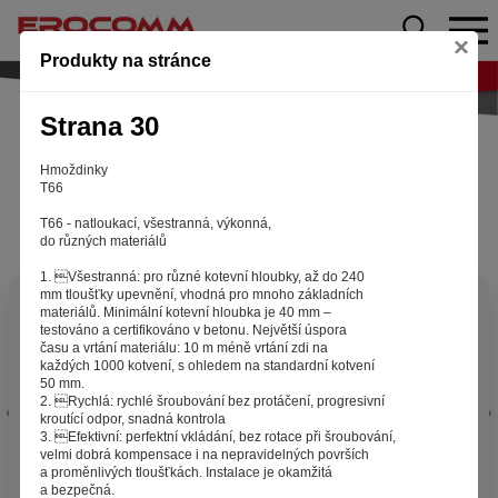
×
Produkty na stránce
Strana 30
Hmoždinky
T66
T66 - natloukací, všestranná, výkonná,
do různých materiálů
1. Všestranná: pro různé kotevní hloubky, až do 240
mm tloušťky upevnění, vhodná pro mnoho základních
Aby web fungoval tak, jak ho znáte (souhlas
materiálů. Minimální kotevní hloubka je 40 mm –
testováno a certifikováno v betonu. Největší úspora
s cookies)
času a vrtání materiálu: 10 m méně vrtání zdi na
Záleží nám na tom, aby pro vás nakupování bylo co nejlepší
každých 1000 kotvení, s ohledem na standardní kotvení
50 mm.
zážitkem. Abyste na našich stránkách rychle našli to, co
2. Rychlá: rychlé šroubování bez protáčení, progresivní
hledáte, ušetřili spoustu klikání a nezobrazovaly se vám
kroutící odpor, snadná kontrola
reklamy na věci, které vás nezajímají. Abyste web viděli
3. Efektivní: perfektní vkládání, bez rotace při šroubování,
v zobrazení na které jste zvyklí a nemuseli se pokaždé
velmi dobrá kompensace i na nepravidelných površích
a proměnlivých tloušťkách. Instalace je okamžitá
přihlašovat. Proto od vás potřebujeme souhlas se
a bezpečná.