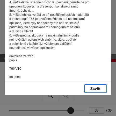
zpracováním souborů cookies - malých souborů, které
4. Praktická: snadné průchozí upevnění, použitelné pro
se dočasně ukládají ve vašem prohlížeči. Stisknutím tlačítka
upevnění kovových a dřevěných konstrukcí, rámů,
třmenů, úchytů, ...
„V pořádku“ souhlasíte s nastavením cookies tak, abychom
5. Spolehlivá: vyrábí se při použití nejlepších materiálů
vám poskytovali smysluplné a užitečné služby na základě
a technologií, T66 je první hmoždinka pro nestrukturní
vašich údajů. Svůj souhlas můžete kdykoli změnit na stránce
aplikace, které byly hodnoceny pro anti-seismické
podmínky, na popraskaném i homogenním betonu
zpracování osobních údajů.
a dutých cihlách!
6. Bezpečná: zkoušky na maximální limity podle
nejnovějších evropských směrnic, stále, pečlivě
Spravovat cookies
V pořádku
a selektivně v každé fázi výroby pro zajištění
bezpečnosti ve všech aplikacích.
dovolené zatížení
popis
T66/V10
do [mm]
8
Zavřít
10
hloubka vrtání
h1 [mm]
/
36