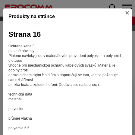
×
Produkty na stránce
Strana 16
Ochrana kabelů
pletené návleky
Pletené návleky jsou v materiálovém provedení polyester a polyamid
6.6 Jsou
vhodné pro mechanickou ochranu kabelových svazků. Materiál je
odolný proti
abrazi a chemickým činidlům a doporučují se tam, kde se požaduje
samozhášivost
Aby web fungoval tak, jak ho znáte (souhlas
a nízká toxicita zplodin hoření. Dodávají se na bubnech.
s cookies)
technická data
Záleží nám na tom, aby pro vás nakupování bylo co nejlepší
materiál
zážitkem. Abyste na našich stránkách rychle našli to, co
polyester
hledáte, ušetřili spoustu klikání a nezobrazovaly se vám
reklamy na věci, které vás nezajímají. Abyste web viděli
průměr vlákna
v zobrazení na které jste zvyklí a nemuseli se pokaždé
polyamid 6.6
přihlašovat. Proto od vás potřebujeme souhlas se