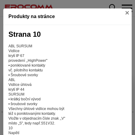
×
Produkty na stránce
Strana 10
ABL SURSUM
Vidlice
krytí IP 67
provedení ,,HighPower"
• poniklované kontakty
vč. pilotního kontaktu
• Šroubové svorky
ABL
Aby web fungoval tak, jak ho znáte (souhlas
Vidlice úhlová
krytí IP 44
s cookies)
SURSUM
Záleží nám na tom, aby pro vás nakupování bylo co nejlepší
• krátký boční vývod
• šroubové svorky
zážitkem. Abyste na našich stránkách rychle našli to, co
Všechny úhlové vidlice mohou být
hledáte, ušetřili spoustu klikání a nezobrazovaly se vám
též s poniklovanými kontakty.
reklamy na věci, které vás nezajímají. Abyste web viděli
Vložte v objednacím čísle znak ,,V"
v zobrazení na které jste zvyklí a nemuseli se pokaždé
místo „S", tedy např.S51V32.
10
přihlašovat. Proto od vás potřebujeme souhlas se
Napětí