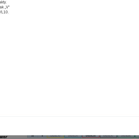
kty.
ci, které vás nezajímají. Abyste web viděli v zobrazení na které 
ak „V“
e pokaždé přihlašovat. Proto od vás potřebujeme souhlas se z
1VL10.
okies - malých souborů, které se dočasně ukládají ve vašem pro
 tlačítka „V pořádku“ souhlasíte s nastavením cookies tak, aby
mysluplné a užitečné služby na základě vašich údajů. Svůj sou
kdykoli změnit na stránce zpracování osobních údajů.
Spravovat cookies
V pořádku