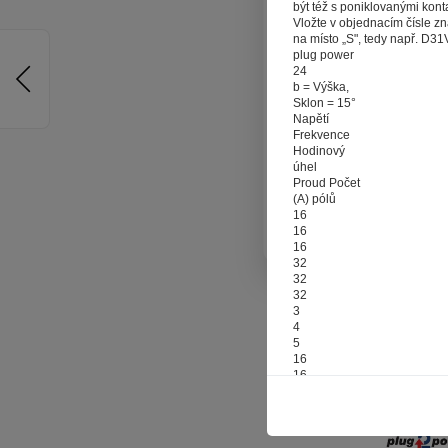
být též s poniklovanými konta
reklamy na vě
Vložte v objednacím čísle zn
a nemuseli s
na místo „S", tedy např. D3
plug power
souborů co
24
Stisknutím
b = Výška,
Sklon = 15°
poskytovali s
Napětí
Frekvence
Hodinový
úhel
Proud Počet
(A) pólů
16
16
16
32
32
32
3
4
5
16
16
16
3
4
5