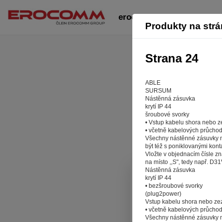
erocomm-zasuvky-vidlice-
Produkty na str
Strana 24
ABLE
SURSUM
Nástěnná zásuvka
krytí IP 44
šroubové svorky
• Vstup kabelu shora nebo 
• včetně kabelových průcho
Všechny nástěnné zásuvky
být též s poniklovanými konta
Vložte v objednacím čísle zn
na místo ,,S", tedy např. D3
Nástěnná zásuvka
krytí IP 44
Aby 
• bezšroubové svorky
(plug2power)
Vstup kabelu shora nebo z
Záleží nám n
• včetně kabelových průcho
stránkách r
Všechny nástěnné zásuvky