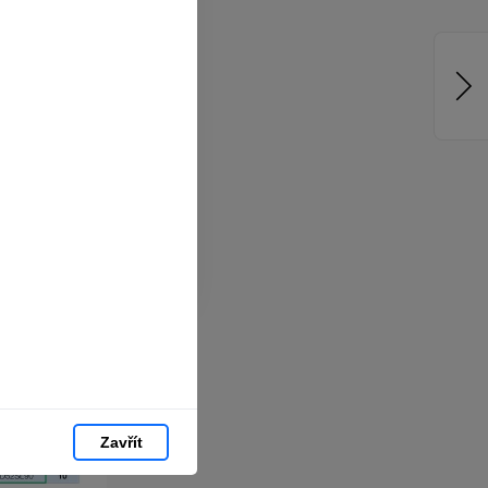
jste zvyklí
pracováním
hlížeči.
chom vám
hlas můžete
Zavřít