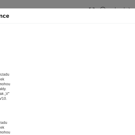
cee-2011cz: strana 24
Obsah
ánce
zezadu
dek
 mohou
kty.
ak „V"
1V10.
web fungoval tak, jak ho znáte (souhlas s cook
ezadu
a tom, aby pro vás nakupování bylo co nejlepší zážitkem. Abyst
dek
ychle našli to, co hledáte, ušetřili spoustu klikání a nezobrazov
 mohou