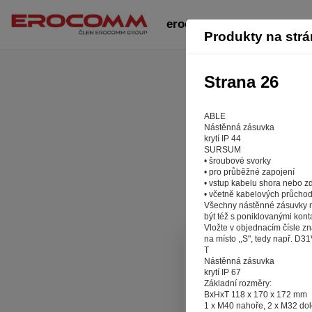
erocomm-zasuvky-vidlice-
Produkty na str
Strana 26
ABLE
Nástěnná zásuvka
krytí IP 44
SURSUM
• šroubové svorky
• pro průběžné zapojení
• vstup kabelu shora nebo z
• včetně kabelových průcho
Všechny nástěnné zásuvky
být též s poniklovanými konta
Vložte v objednacím čísle zn
na místo ,,S", tedy např. D3
T
Aby 
Nástěnná zásuvka
krytí IP 67
Základní rozměry:
Záleží nám n
BxHxT 118 x 170 x 172 mm
stránkách r
1 x M40 nahoře, 2 x M32 do