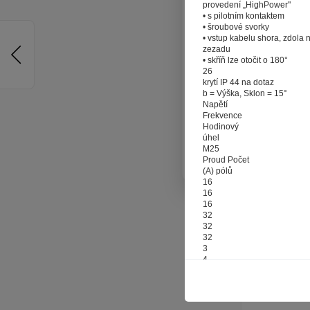
provedení „HighPower"
reklamy na vě
• s pilotním kontaktem
a nemuseli s
• šroubové svorky
• vstup kabelu shora, zdola 
souborů co
zezadu
Stisknutím
• skříň lze otočit o 180°
26
poskytovali s
krytí IP 44 na dotaz
b = Výška, Sklon = 15°
Napětí
Frekvence
Hodinový
úhel
M25
Proud Počet
(A) pólů
16
16
16
32
32
32
3
4
5
3
4
5