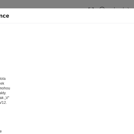
cee-2011cz: strana 26
Obsah
ánce
dola
dek
 mohou
kty.
ak „V“
1V12.
web fungoval tak, jak ho znáte (souhlas s cook
a tom, aby pro vás nakupování bylo co nejlepší zážitkem. Abyst
ychle našli to, co hledáte, ušetřili spoustu klikání a nezobrazov
le