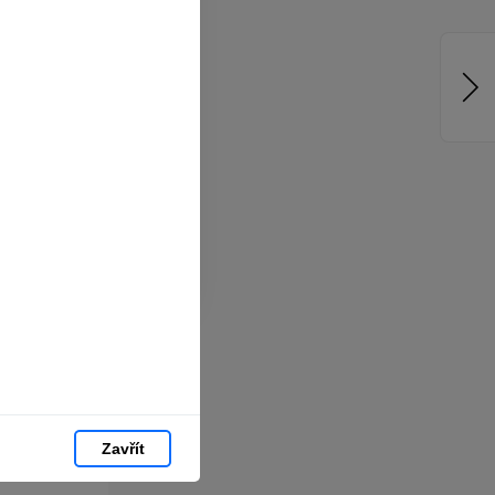
jste zvyklí
pracováním
hlížeči.
chom vám
hlas můžete
Zavřít