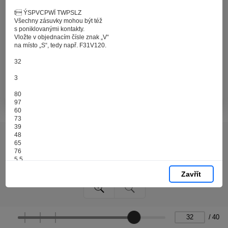
zpracováním souborů cookies - malých souborů, které
se dočasně ukládají ve vašem prohlížeči. Stisknutím tlačítka
t ÝSPVCPWÏ TWPSLZ
Všechny zásuvky mohou být též
„V pořádku“ souhlasíte s nastavením cookies tak, abychom
s poniklovanými kontakty.
vám poskytovali smysluplné a užitečné služby na základě
Vložte v objednacím čísle znak „V“
vašich údajů. Svůj souhlas můžete kdykoli změnit na stránce
na místo „S“, tedy např. F31V120.
zpracování osobních údajů.
32
3
Spravovat cookies
V pořádku
80
97
60
73
39
48
65
76
5,5
144
Zavřít
80
97
60
73
51
/
40
50