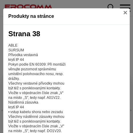
×
Produkty na stránce
Strana 38
ABLE
SURSUM
Přívodka vestavná
krytí IP 44
Pokyn podle EN 60309: Při montáži
věnujte pozornost správnému
umístění polohovacího nosu, resp.
drážky.
Aby web fungoval tak, jak ho znáte (souhlas
Všechny vestavné přívodky mohou
být též s poniklovanými kontakty.
s cookies)
Vložte v objednacím čísle znak „V“
Záleží nám na tom, aby pro vás nakupování bylo co nejlepší
na místo ,,S", tedy např. A01V22.
Nástěnná zásuvka
zážitkem. Abyste na našich stránkách rychle našli to, co
krytí IP 44
hledáte, ušetřili spoustu klikání a nezobrazovaly se vám
• vstup kabelu shora nebo zezadu
reklamy na věci, které vás nezajímají. Abyste web viděli
Všechny nástěnné zásuvky mohou
v zobrazení na které jste zvyklí a nemuseli se pokaždé
být též s poniklovanými kontakty.
Vložte v objednacím čísle znak ,,V"
přihlašovat. Proto od vás potřebujeme souhlas se
na místo ,,S", tedy např. DO1V20.