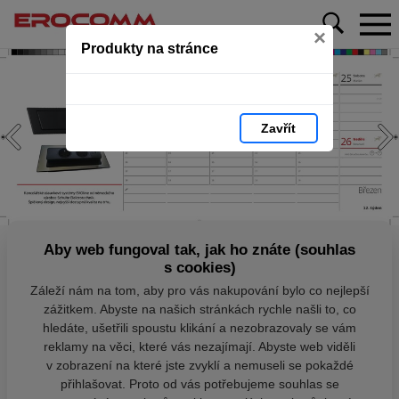
×
Produkty na stránce
Zavřít
Aby web fungoval tak, jak ho znáte (souhlas
s cookies)
Záleží nám na tom, aby pro vás nakupování bylo co nejlepší
zážitkem. Abyste na našich stránkách rychle našli to, co
hledáte, ušetřili spoustu klikání a nezobrazovaly se vám
reklamy na věci, které vás nezajímají. Abyste web viděli
v zobrazení na které jste zvyklí a nemuseli se pokaždé
přihlašovat. Proto od vás potřebujeme souhlas se