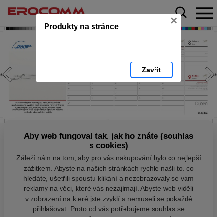
×
Produkty na stránce
Zavřít
Aby web fungoval tak, jak ho znáte (souhlas
s cookies)
Záleží nám na tom, aby pro vás nakupování bylo co nejlepší
zážitkem. Abyste na našich stránkách rychle našli to, co
hledáte, ušetřili spoustu klikání a nezobrazovaly se vám
reklamy na věci, které vás nezajímají. Abyste web viděli
v zobrazení na které jste zvyklí a nemuseli se pokaždé
přihlašovat. Proto od vás potřebujeme souhlas se