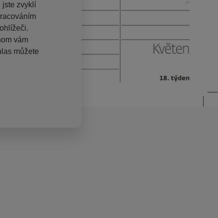
jste zvyklí
pracováním
hlížeči.
chom vám
hlas můžete