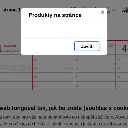
strana 19
×
Produkty na stránce
Zavřít
web fungoval tak, jak ho znáte (souhlas s cook
a tom, aby pro vás nakupování bylo co nejlepší zážitkem. Abyst
ychle našli to, co hledáte, ušetřili spoustu klikání a nezobrazov