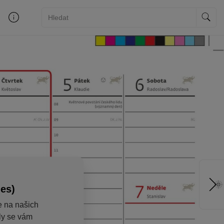
ies)
e na našich
aly se vám