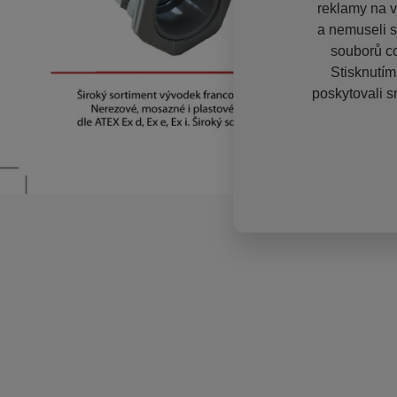
reklamy na vě
a nemuseli s
souborů co
Stisknutím
poskytovali s