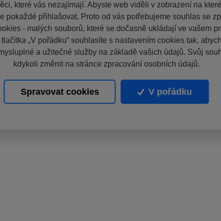
ci, které vás nezajímají. Abyste web viděli v zobrazení na které 
e pokaždé přihlašovat. Proto od vás potřebujeme souhlas se z
okies - malých souborů, které se dočasně ukládají ve vašem pro
 tlačítka „V pořádku“ souhlasíte s nastavením cookies tak, aby
mysluplné a užitečné služby na základě vašich údajů. Svůj sou
kdykoli změnit na stránce zpracování osobních údajů.
Spravovat cookies
V pořádku