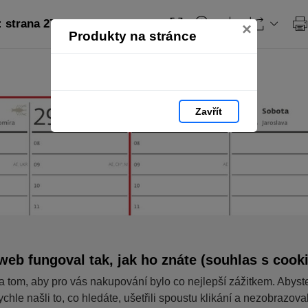
strana 27
×
Produkty na stránce
Zavřít
web fungoval tak, jak ho znáte (souhlas s cook
a tom, aby pro vás nakupování bylo co nejlepší zážitkem. Abyst
ychle našli to, co hledáte, ušetřili spoustu klikání a nezobrazov