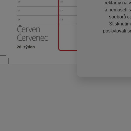
reklamy na vě
a nemuseli s
souborů co
Stisknutím
poskytovali s