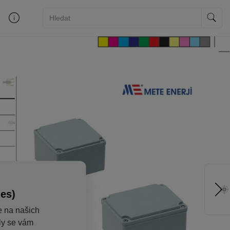
ies)
e na našich
aly se vám