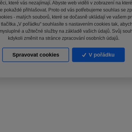
ci, které vás nezajímají. Abyste web viděli v zobrazení na které 
e pokaždé přihlašovat. Proto od vás potřebujeme souhlas se z
okies - malých souborů, které se dočasně ukládají ve vašem pro
 tlačítka „V pořádku“ souhlasíte s nastavením cookies tak, aby
mysluplné a užitečné služby na základě vašich údajů. Svůj sou
kdykoli změnit na stránce zpracování osobních údajů.
Spravovat cookies
V pořádku