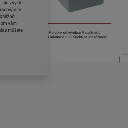
jste zvyklí
pracováním
hlížeči.
chom vám
hlas můžete