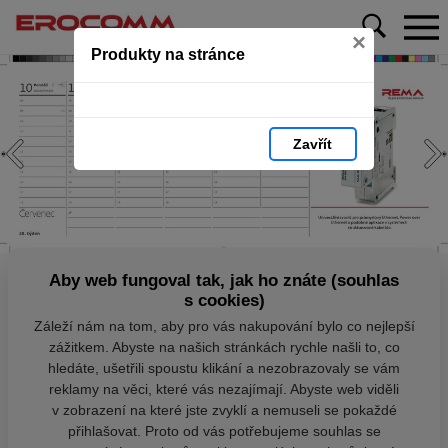
×
Produkty na stránce
Zavřít
Aby web fungoval tak, jak ho znáte (souhlas
s cookies)
Záleží nám na tom, aby pro vás nakupování bylo co nejlepší
zážitkem. Abyste na našich stránkách rychle našli to, co
hledáte, ušetřili spoustu klikání a nezobrazovaly se vám
reklamy na věci, které vás nezajímají. Abyste web viděli
v zobrazení na které jste zvyklí a nemuseli se pokaždé
přihlašovat. Proto od vás potřebujeme souhlas se