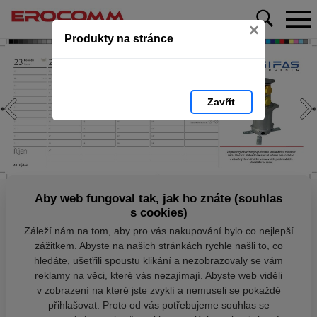
×
Produkty na stránce
Zavřít
Aby web fungoval tak, jak ho znáte (souhlas
s cookies)
Záleží nám na tom, aby pro vás nakupování bylo co nejlepší
zážitkem. Abyste na našich stránkách rychle našli to, co
hledáte, ušetřili spoustu klikání a nezobrazovaly se vám
reklamy na věci, které vás nezajímají. Abyste web viděli
v zobrazení na které jste zvyklí a nemuseli se pokaždé
přihlašovat. Proto od vás potřebujeme souhlas se