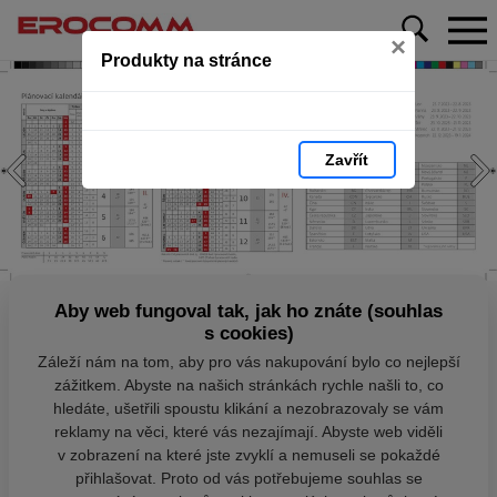
×
Produkty na stránce
Zavřít
Aby web fungoval tak, jak ho znáte (souhlas
s cookies)
Záleží nám na tom, aby pro vás nakupování bylo co nejlepší
zážitkem. Abyste na našich stránkách rychle našli to, co
hledáte, ušetřili spoustu klikání a nezobrazovaly se vám
reklamy na věci, které vás nezajímají. Abyste web viděli
v zobrazení na které jste zvyklí a nemuseli se pokaždé
přihlašovat. Proto od vás potřebujeme souhlas se