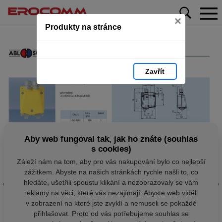
×
Produkty na stránce
Zavřít
Aby web fungoval tak, jak ho znáte (souhlas
s cookies)
Záleží nám na tom, aby pro vás nakupování bylo co nejlepší
zážitkem. Abyste na našich stránkách rychle našli to, co
hledáte, ušetřili spoustu klikání a nezobrazovaly se vám
reklamy na věci, které vás nezajímají. Abyste web viděli
v zobrazení na které jste zvyklí a nemuseli se pokaždé
přihlašovat. Proto od vás potřebujeme souhlas se