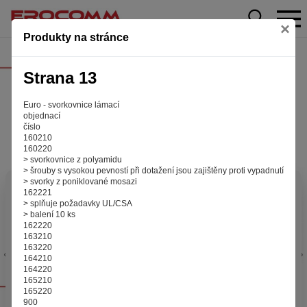
×
Produkty na stránce
Strana 13
Euro - svorkovnice lámací
objednací
číslo
160210
160220
> svorkovnice z polyamidu
> šrouby s vysokou pevností při dotažení jsou zajištěny proti vypadnutí
> svorky z poniklované mosazi
Aby web fungoval tak, jak ho znáte (souhlas
162221
> splňuje požadavky UL/CSA
s cookies)
> balení 10 ks
Záleží nám na tom, aby pro vás nakupování bylo co nejlepší
162220
163210
zážitkem. Abyste na našich stránkách rychle našli to, co
163220
hledáte, ušetřili spoustu klikání a nezobrazovaly se vám
164210
reklamy na věci, které vás nezajímají. Abyste web viděli
164220
v zobrazení na které jste zvyklí a nemuseli se pokaždé
165210
165220
přihlašovat. Proto od vás potřebujeme souhlas se
900