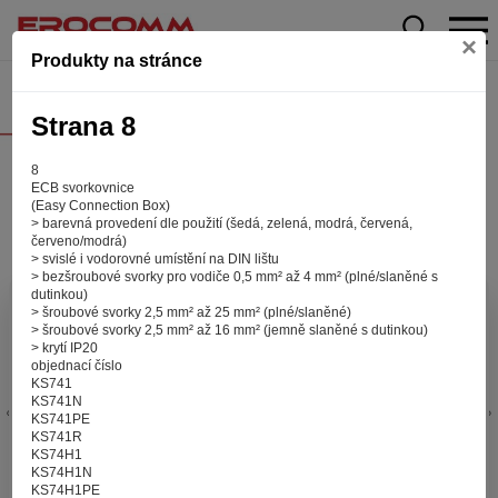
×
Produkty na stránce
Strana 8
8
ECB svorkovnice
(Easy Connection Box)
> barevná provedení dle použití (šedá, zelená, modrá, červená,
červeno/modrá)
> svislé i vodorovné umístění na DIN lištu
> bezšroubové svorky pro vodiče 0,5 mm² až 4 mm² (plné/slaněné s
dutinkou)
Aby web fungoval tak, jak ho znáte (souhlas
> šroubové svorky 2,5 mm² až 25 mm² (plné/slaněné)
> šroubové svorky 2,5 mm² až 16 mm² (jemně slaněné s dutinkou)
s cookies)
> krytí IP20
Záleží nám na tom, aby pro vás nakupování bylo co nejlepší
objednací číslo
KS741
zážitkem. Abyste na našich stránkách rychle našli to, co
KS741N
hledáte, ušetřili spoustu klikání a nezobrazovaly se vám
KS741PE
reklamy na věci, které vás nezajímají. Abyste web viděli
KS741R
v zobrazení na které jste zvyklí a nemuseli se pokaždé
KS74H1
KS74H1N
přihlašovat. Proto od vás potřebujeme souhlas se
KS74H1PE