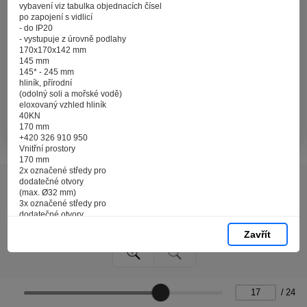
zpracováním souborů cookies - malých souborů, které
vybavení viz tabulka objednacích čísel
se dočasně ukládají ve vašem prohlížeči. Stisknutím tlačítka
po zapojení s vidlicí
- do IP20
„V pořádku“ souhlasíte s nastavením cookies tak, abychom
- vystupuje z úrovně podlahy
vám poskytovali smysluplné a užitečné služby na základě
170x170x142 mm
vašich údajů. Svůj souhlas můžete kdykoli změnit na stránce
145 mm
145* - 245 mm
zpracování osobních údajů.
hliník, přírodní
(odolný soli a mořské vodě)
eloxovaný vzhled hliník
Spravovat cookies
V pořádku
40KN
170 mm
+420 326 910 950
Vnitřní prostory
170 mm
2x označené středy pro
dodatečné otvory
(max. Ø32 mm)
3x označené středy pro
dodatečné otvory
(max. Ø25 mm)
Zavřít
3x M32x1,5
MASSO se šroubovaným víkem
info@erocomm.cz www.erocomm.cz
Obj. Obj. Označení/Popis
číslo
číslo
/
24
DIN ČSN