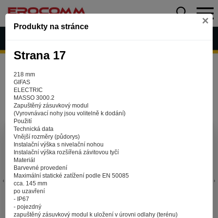
×
Produkty na stránce
Strana 17
218 mm
GIFAS
ELECTRIC
MASSO 3000.2
Zapuštěný zásuvkový modul
(Vyrovnávací nohy jsou volitelně k dodání)
Použití
Technická data
Aby web fungoval tak, jak ho znáte (souhlas
Vnější rozměry (půdorys)
Instalační výška s nivelační nohou
s cookies)
Instalační výška rozšířená závitovou tyčí
Záleží nám na tom, aby pro vás nakupování bylo co nejlepší
Materiál
Barvevné provedení
zážitkem. Abyste na našich stránkách rychle našli to, co
Maximální statické zatížení podle EN 50085
hledáte, ušetřili spoustu klikání a nezobrazovaly se vám
cca. 145 mm
reklamy na věci, které vás nezajímají. Abyste web viděli
po uzavření
v zobrazení na které jste zvyklí a nemuseli se pokaždé
- IP67
- pojezdný
přihlašovat. Proto od vás potřebujeme souhlas se
zapuštěný zásuvkový modul k uložení v úrovni odlahy (terénu)