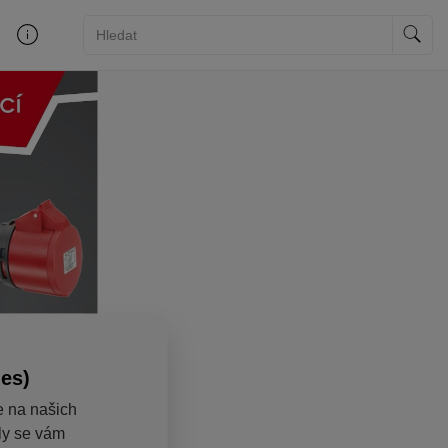
ies)
e na našich
aly se vám