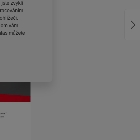
jste zvyklí
pracováním
hlížeči.
chom vám
hlas můžete