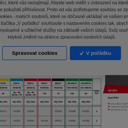
ci, které vás nezajímají. Abyste web viděli v zobrazení na které 
e pokaždé přihlašovat. Proto od vás potřebujeme souhlas se z
okies - malých souborů, které se dočasně ukládají ve vašem pro
 tlačítka „V pořádku“ souhlasíte s nastavením cookies tak, aby
mysluplné a užitečné služby na základě vašich údajů. Svůj sou
kdykoli změnit na stránce zpracování osobních údajů.
Spravovat cookies
V pořádku