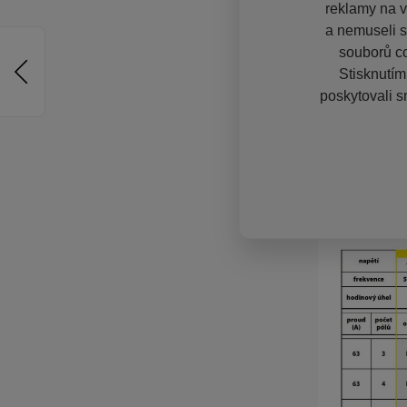
reklamy na vě
a nemuseli s
souborů co
Stisknutím
poskytovali s