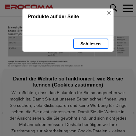
×
Produkte auf der Seite
Schliesen
Damit die Website so funktioniert, wie Sie sie
kennen (Cookies zustimmen)
Wir möchten, dass das Einkaufen für Sie so angenehm wie
möglich ist. Damit Sie auf unseren Seiten schnell finden, was
Sie suchen, viele Klicks sparen und keine Werbung für Dinge
sehen, die Sie nicht interessieren. Damit Sie die Website in
der Ansicht sehen, die Sie gewohnt sind, und sich nicht jedes
Mal anmelden müssen. Deshalb benötigen wir Ihre
Zustimmung zur Verarbeitung von Cookie-Dateien - kleinen