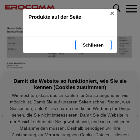
×
Produkte auf der Seite
Schliesen
Damit die Website so funktioniert, wie Sie sie
kennen (Cookies zustimmen)
Wir möchten, dass das Einkaufen für Sie so angenehm wie
möglich ist. Damit Sie auf unseren Seiten schnell finden, was
Sie suchen, viele Klicks sparen und keine Werbung für Dinge
sehen, die Sie nicht interessieren. Damit Sie die Website in
der Ansicht sehen, die Sie gewohnt sind, und sich nicht jedes
Mal anmelden müssen. Deshalb benötigen wir Ihre
Zustimmung zur Verarbeitung von Cookie-Dateien - kleinen