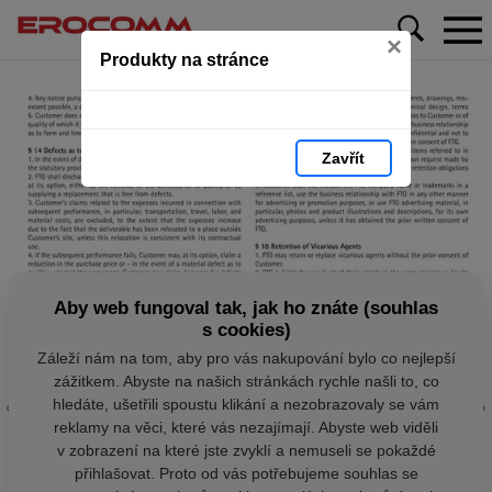
×
Produkty na stránce
Zavřít
Aby web fungoval tak, jak ho znáte (souhlas
s cookies)
Záleží nám na tom, aby pro vás nakupování bylo co nejlepší
zážitkem. Abyste na našich stránkách rychle našli to, co
hledáte, ušetřili spoustu klikání a nezobrazovaly se vám
reklamy na věci, které vás nezajímají. Abyste web viděli
v zobrazení na které jste zvyklí a nemuseli se pokaždé
přihlašovat. Proto od vás potřebujeme souhlas se