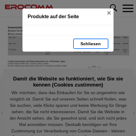
×
Produkte auf der Seite
Schliesen
Damit die Website so funktioniert, wie Sie sie
kennen (Cookies zustimmen)
Wir möchten, dass das Einkaufen für Sie so angenehm wie
möglich ist. Damit Sie auf unseren Seiten schnell finden, was
Sie suchen, viele Klicks sparen und keine Werbung für Dinge
sehen, die Sie nicht interessieren. Damit Sie die Website in
der Ansicht sehen, die Sie gewohnt sind, und sich nicht jedes
Mal anmelden müssen. Deshalb benötigen wir Ihre
Zustimmung zur Verarbeitung von Cookie-Dateien - kleinen