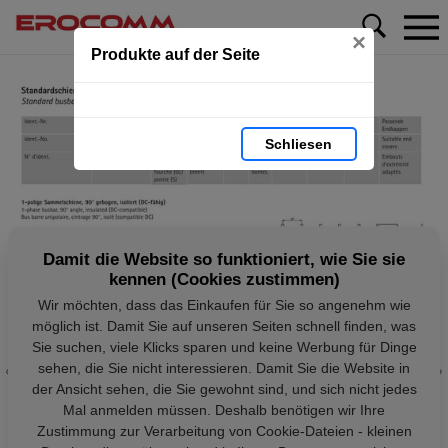
×
Produkte auf der Seite
Schliesen
Damit die Website so funktioniert, wie Sie sie
kennen (Cookies zustimmen)
Wir möchten, dass das Einkaufen für Sie so angenehm wie
möglich ist. Damit Sie auf unseren Seiten schnell finden, was
Sie suchen, viele Klicks sparen und keine Werbung für Dinge
sehen, die Sie nicht interessieren. Damit Sie die Website in
der Ansicht sehen, die Sie gewohnt sind, und sich nicht jedes
Mal anmelden müssen. Deshalb benötigen wir Ihre
Zustimmung zur Verarbeitung von Cookie-Dateien - kleinen