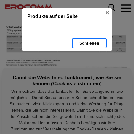
×
Produkte auf der Seite
Schliesen
Damit die Website so funktioniert, wie Sie sie
kennen (Cookies zustimmen)
Wir möchten, dass das Einkaufen für Sie so angenehm wie
möglich ist. Damit Sie auf unseren Seiten schnell finden, was
Sie suchen, viele Klicks sparen und keine Werbung für Dinge
sehen, die Sie nicht interessieren. Damit Sie die Website in
der Ansicht sehen, die Sie gewohnt sind, und sich nicht jedes
Mal anmelden müssen. Deshalb benötigen wir Ihre
Zustimmung zur Verarbeitung von Cookie-Dateien - kleinen