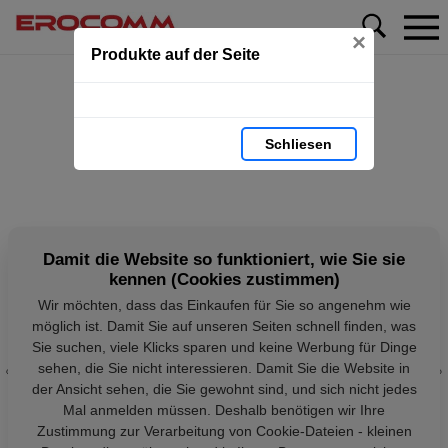
×
Produkte auf der Seite
Schliesen
Damit die Website so funktioniert, wie Sie sie
kennen (Cookies zustimmen)
Wir möchten, dass das Einkaufen für Sie so angenehm wie
möglich ist. Damit Sie auf unseren Seiten schnell finden, was
Sie suchen, viele Klicks sparen und keine Werbung für Dinge
sehen, die Sie nicht interessieren. Damit Sie die Website in
der Ansicht sehen, die Sie gewohnt sind, und sich nicht jedes
Mal anmelden müssen. Deshalb benötigen wir Ihre
Zustimmung zur Verarbeitung von Cookie-Dateien - kleinen