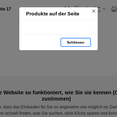
ite 17
×
Produkte auf der Seite
Schliesen
e Website so funktioniert, wie Sie sie kennen (
zustimmen)
, dass das Einkaufen für Sie so angenehm wie möglich ist. Dam
en schnell finden, was Sie suchen, viele Klicks sparen und ke