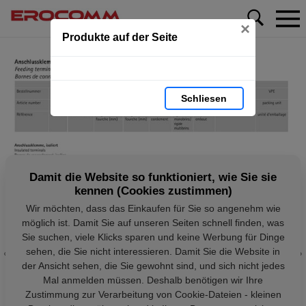
×
Produkte auf der Seite
Schliesen
Damit die Website so funktioniert, wie Sie sie
kennen (Cookies zustimmen)
Wir möchten, dass das Einkaufen für Sie so angenehm wie
möglich ist. Damit Sie auf unseren Seiten schnell finden, was
Sie suchen, viele Klicks sparen und keine Werbung für Dinge
sehen, die Sie nicht interessieren. Damit Sie die Website in
der Ansicht sehen, die Sie gewohnt sind, und sich nicht jedes
Mal anmelden müssen. Deshalb benötigen wir Ihre
Zustimmung zur Verarbeitung von Cookie-Dateien - kleinen