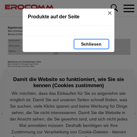
×
Produkte auf der Seite
Schliesen
Damit die Website so funktioniert, wie Sie sie
kennen (Cookies zustimmen)
Wir möchten, dass das Einkaufen für Sie so angenehm wie
möglich ist. Damit Sie auf unseren Seiten schnell finden, was
Sie suchen, viele Klicks sparen und keine Werbung für Dinge
sehen, die Sie nicht interessieren. Damit Sie die Website in
der Ansicht sehen, die Sie gewohnt sind, und sich nicht jedes
Mal anmelden müssen. Deshalb benötigen wir Ihre
Zustimmung zur Verarbeitung von Cookie-Dateien - kleinen