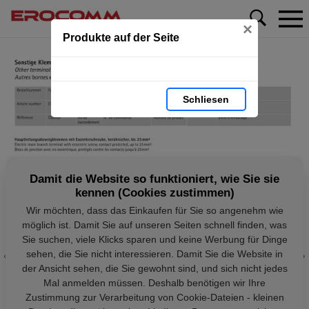
×
Produkte auf der Seite
Schliesen
Damit die Website so funktioniert, wie Sie sie
kennen (Cookies zustimmen)
Wir möchten, dass das Einkaufen für Sie so angenehm wie
möglich ist. Damit Sie auf unseren Seiten schnell finden, was
Sie suchen, viele Klicks sparen und keine Werbung für Dinge
sehen, die Sie nicht interessieren. Damit Sie die Website in
der Ansicht sehen, die Sie gewohnt sind, und sich nicht jedes
Mal anmelden müssen. Deshalb benötigen wir Ihre
Zustimmung zur Verarbeitung von Cookie-Dateien - kleinen