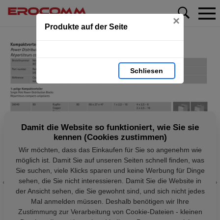
×
Produkte auf der Seite
Schliesen
Damit die Website so funktioniert, wie Sie sie
kennen (Cookies zustimmen)
Wir möchten, dass das Einkaufen für Sie so angenehm wie
möglich ist. Damit Sie auf unseren Seiten schnell finden, was
Sie suchen, viele Klicks sparen und keine Werbung für Dinge
sehen, die Sie nicht interessieren. Damit Sie die Website in
der Ansicht sehen, die Sie gewohnt sind, und sich nicht jedes
Mal anmelden müssen. Deshalb benötigen wir Ihre
Zustimmung zur Verarbeitung von Cookie-Dateien - kleinen