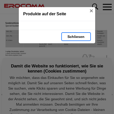
×
Produkte auf der Seite
Schliesen
Damit die Website so funktioniert, wie Sie sie
kennen (Cookies zustimmen)
Wir möchten, dass das Einkaufen für Sie so angenehm wie
möglich ist. Damit Sie auf unseren Seiten schnell finden, was
Sie suchen, viele Klicks sparen und keine Werbung für Dinge
sehen, die Sie nicht interessieren. Damit Sie die Website in
der Ansicht sehen, die Sie gewohnt sind, und sich nicht jedes
Mal anmelden müssen. Deshalb benötigen wir Ihre
Zustimmung zur Verarbeitung von Cookie-Dateien - kleinen