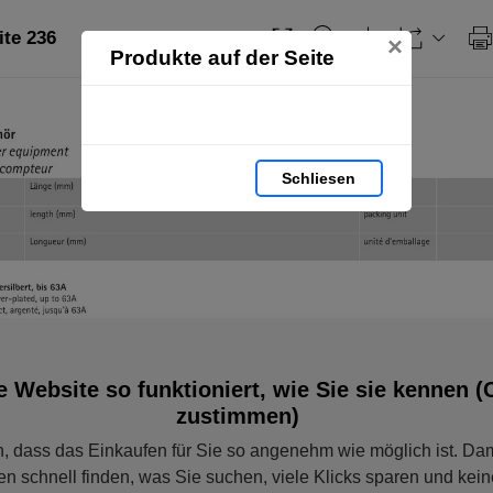
ite 236
×
Produkte auf der Seite
Schliesen
e Website so funktioniert, wie Sie sie kennen (
zustimmen)
, dass das Einkaufen für Sie so angenehm wie möglich ist. Dam
en schnell finden, was Sie suchen, viele Klicks sparen und ke