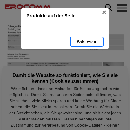
×
Produkte auf der Seite
Schliesen
Damit die Website so funktioniert, wie Sie sie
kennen (Cookies zustimmen)
Wir möchten, dass das Einkaufen für Sie so angenehm wie
möglich ist. Damit Sie auf unseren Seiten schnell finden, was
Sie suchen, viele Klicks sparen und keine Werbung für Dinge
sehen, die Sie nicht interessieren. Damit Sie die Website in
der Ansicht sehen, die Sie gewohnt sind, und sich nicht jedes
Mal anmelden müssen. Deshalb benötigen wir Ihre
Zustimmung zur Verarbeitung von Cookie-Dateien - kleinen