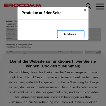
×
Produkte auf der Seite
Schliesen
Damit die Website so funktioniert, wie Sie sie
kennen (Cookies zustimmen)
Wir möchten, dass das Einkaufen für Sie so angenehm wie
möglich ist. Damit Sie auf unseren Seiten schnell finden, was
Sie suchen, viele Klicks sparen und keine Werbung für Dinge
sehen, die Sie nicht interessieren. Damit Sie die Website in
der Ansicht sehen, die Sie gewohnt sind, und sich nicht jedes
Mal anmelden müssen. Deshalb benötigen wir Ihre
Zustimmung zur Verarbeitung von Cookie-Dateien - kleinen